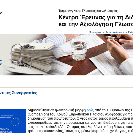
Τμήμα Αγγλικής Γλώσσας και Φιλολογίας
Κέντρο Έρευνας για τη Δ
και την Αξιολόγηση Γλωσ
Homepage
Ανακοινώσεις και Εκδ
τικές Συνεργασίες
Δημοσιεύτηκε σε ηλεκτρονική μορφή
εδώ
, από το Συμβούλιο της 
(Companion) του Κοινού Ευρωπαϊκού Πλαισίου Αναφοράς για τις 
δημοσίευση του πρωτοτύπου. Ο νέος αυτός τόμος περιλαμβάνει π
γλωσσομάθειας για: την προφορική και γραπτή διάδραση, για τα επ
αρχαρίων –επίπεδο Α1-. Ο τόμος περιλαμβάνει ακόμη δείκτες π
τρόπους επικοινωνίας, όπως π.χ. μέσω ψηφιακής τεχνολογίας, κα