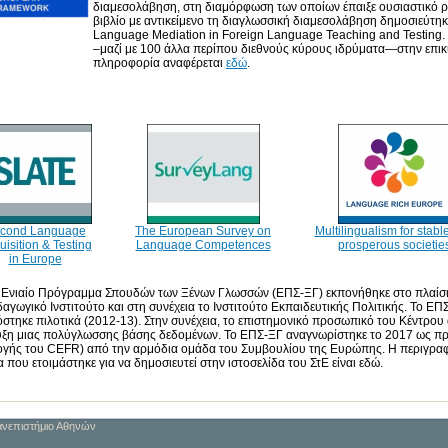
διαμεσολάβηση, στη διαμόρφωση των οποίων έπαιξε ουσιαστικό ρ
βιβλίο με αντικείμενο τη διαγλωσσική διαμεσολάβηση δημοσιεύτηκ
Language Mediation in Foreign Language Teaching and Testing. M
–μαζί με 100 άλλα περίπου διεθνούς κύρους ιδρύματα—στην επι
πληροφορία αναφέρεται
εδώ
.
cond Language
The European Survey on
Multilingualism for stabl
uisition & Testing
Language Competences
prosperous societie
in Europe
ο Ενιαίο Πρόγραμμα Σπουδών των Ξένων Γλωσσών (ΕΠΣ-ΞΓ) εκπονήθηκε στο πλαίσιο 
δαγωγικό Ινστιτούτο και στη συνέχεια το Ινστιτούτο Εκπαιδευτικής Πολιτικής. Το 
στηκε πιλοτικά (2012-13). Στην συνέχεια, το επιστημονικό προσωπικό του Κέντρου
ξη μιας πολύγλωσσης βάσης δεδομένων. Το ΕΠΣ-ΞΓ αναγνωρίστηκε το 2017 ως πρό
γής του CEFR) από την αρμόδια ομάδα του Συμβουλίου της Ευρώπης. Η περιγραφή
 που ετοιμάστηκε για να δημοσιευτεί στην ιστοσελίδα του ΣτΕ είναι εδώ.
Πανεπιστήμιο Αθηνών