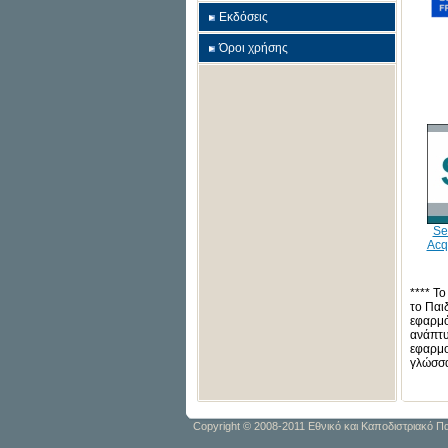
Εκδόσεις
Όροι χρήσης
Se
Acq
**** Τ
το Παι
εφαρμό
ανάπτυ
εφαρμο
γλώσσα
Copyright © 2008-2011 Εθνικό και Καποδιστριακό 