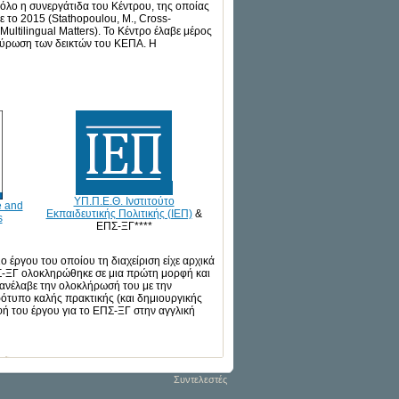
όλο η συνεργάτιδα του Κέντρου, της οποίας
ε το 2015 (Stathopoulou, M., Cross-
ultilingual Matters). Το Κέντρο έλαβε μέρος
κύρωση των δεικτών του ΚΕΠΑ. Η
ΥΠ.Π.Ε.Θ. Ινστιτούτο
e and
Εκπαιδευτικής Πολιτικής (ΙΕΠ)
&
s
ΕΠΣ-ΞΓ****
έργου του οποίου τη διαχείριση είχε αρχικά
ΕΠΣ-ΞΓ ολοκληρώθηκε σε μια πρώτη μορφή και
 ανέλαβε την ολοκλήρωσή του με την
τυπο καλής πρακτικής (και δημιουργικής
 του έργου για το ΕΠΣ-ΞΓ στην αγγλική
Συντελεστές