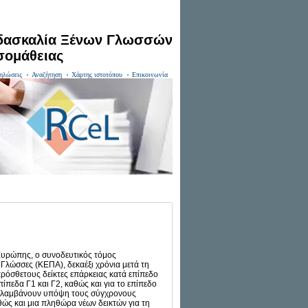
ιδασκαλία Ξένων Γλωσσών
σομάθειας
ηλώσεις
Αναζήτηση
Χάρτης ιστοτόπου
Επικοινωνία
Ευρώπης, ο συνοδευτικός τόμος
Γλώσσες (ΚΕΠΑ), δεκαέξι χρόνια μετά τη
ρόσθετους δείκτες επάρκειας κατά επίπεδο
ίπεδα Γ1 και Γ2, καθώς και για το επίπεδο
ου λαμβάνουν υπόψη τους σύγχρονους
θώς και μια πληθώρα νέων δεικτών για τη