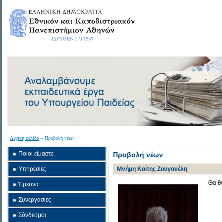
Αρχική σελίδα
» Προβολή νέων
Ποιοι είμαστε
Προβολή νέων
Υπηρεσίες
Μνήμη Καίτης Ζουγανέλη
Θα θ
Έρευνα
Συνεργασίες
Σύνδεσμοι